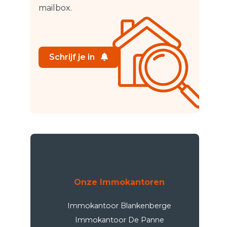
mailbox.
Schrijf je in
Onze Immokantoren
Immokantoor Blankenberge
Immokantoor De Panne